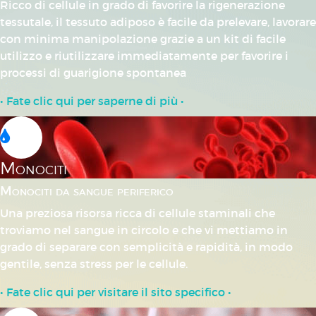
Ricco di cellule in grado di favorire la rigenerazione
tessutale, il tessuto adiposo è facile da prelevare, lavorare
con minima manipolazione grazie a un kit di facile
utilizzo e riutilizzare immediatamente per favorire i
processi di guarigione spontanea
• Fate clic qui per saperne di più •
Monociti
Monociti da sangue periferico
Una preziosa risorsa ricca di cellule staminali che
troviamo nel sangue in circolo e che vi mettiamo in
grado di separare con semplicità e rapidità, in modo
gentile, senza stress per le cellule.
• Fate clic qui per visitare il sito specifico •