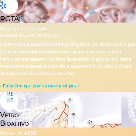
RGTA
®
Fattore rigenerante
eparan solfato-mimetico
Dalla ricerca applicata alla guarigione, un dispositivo per
il benessere della matrice extracellulare che mima
l'attività dell'eparan solfato favorendo il ripristino della
matrice stessa ed aiutando a spezzare il circolo vizioso
alla base delle lesioni croniche
• Fate clic qui per saperne di più •
Vetro
Bioattivo
Biovetro 45S5