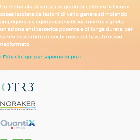
Un materiale di sintesi in grado di colmare le lacune
ossee lasciate da lesioni di vario genere stimolando
angiogenesi e rigenerazione ossea mentre espleta
un'azione antibatterica potente e di lunga durata, per
venire riassorbito in pochi mesi dal tessuto osseo
neoformato.
• Fate clic qui per saperne di più •