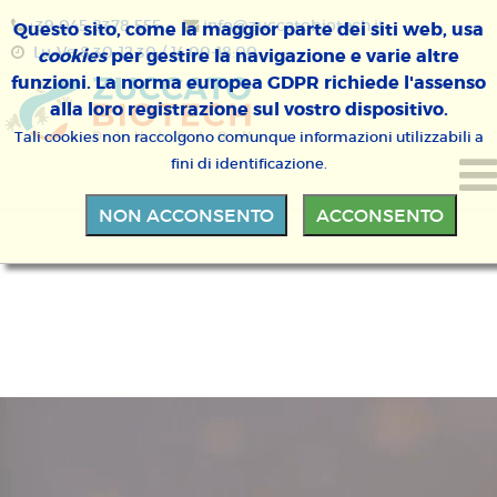
+39 045 8378 555
info@zuccatobiotech.it
Questo sito, come la maggior parte dei siti web, usa
Lu-Ve 8:30-12:30 / 14:00-18:00
cookies
per gestire la navigazione e varie altre
funzioni. La norma europea GDPR richiede l'assenso
alla loro registrazione sul vostro dispositivo.
Tali cookies non raccolgono comunque informazioni utilizzabili a
fini di identificazione.
NON ACCONSENTO
ACCONSENTO