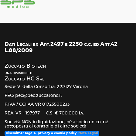
Dati Legali ex Art.2497 e 2250 c.c. ed Art.42
L.88/2009
Zuccato Biotech
una divisione di
Zuccato HC Srl
Sede: V. della Consortia, 2 37127 Verona
PEC: pec@pec.zuccatohc.it
P.IVA / CCIIAA VR 01725500233
REA: VR - 197977 C.S: € 700.000 i.v.
Società NON in liquidazione, né a socio unico, né
sottoposta al controllo di altre società
Disclaimer legale, privacy e cookie policy :
Note Legali